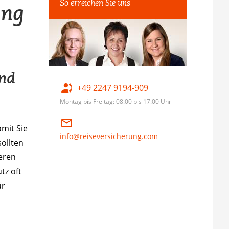
So erreichen Sie uns
ung
nd
+49 2247 9194-909
Montag bis Freitag: 08:00 bis 17:00 Uhr
amit Sie
info@reiseversicherung.com
ollten
eren
tz oft
ür