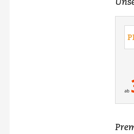
Unse
ab
Pre