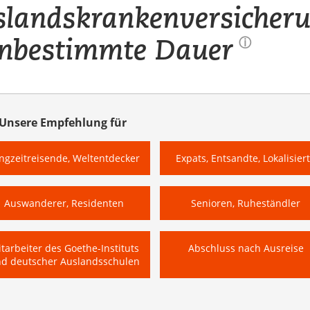
landskrankenversicher
Unbestimmte Dauer
ⓘ
Unsere Empfehlung für
ngzeitreisende, Weltentdecker
Expats, Entsandte, Lokalisier
Auswanderer, Residenten
Senioren, Ruheständler
tarbeiter des Goethe-Instituts
Abschluss nach Ausreise
d deutscher Auslandsschulen