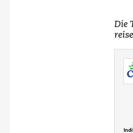
Die 
reis
Ind