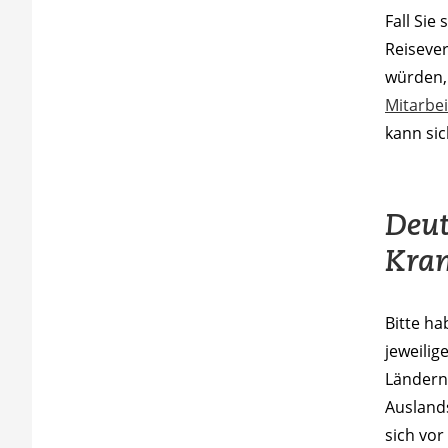
Fall Si
Reiseve
würden, 
Mitarbei
kann sic
Deut
Kran
Bitte ha
jeweilig
Ländern
Ausland
sich vor