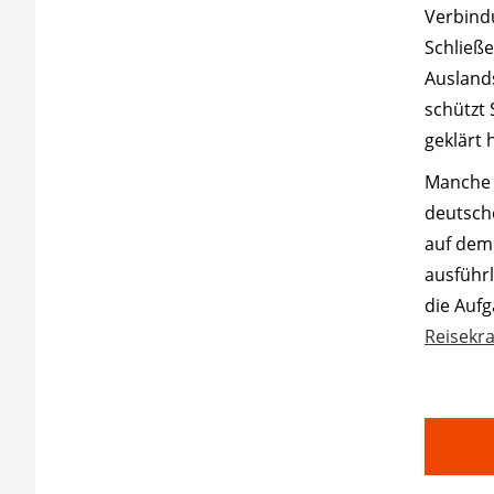
Verbind
Schließe
Auslands
schützt 
geklärt 
Manche 
deutsch
auf dem 
ausführl
die Aufg
Reisekr