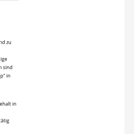
nd zu
ige
h sind
p" in
halt in
tätig