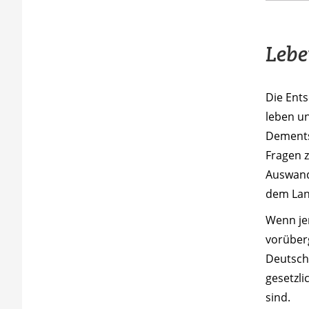
Lebe
Die Ents
leben un
Dements
Fragen z
Auswande
dem Land
Wenn je
vorüber
Deutschl
gesetzli
sind.