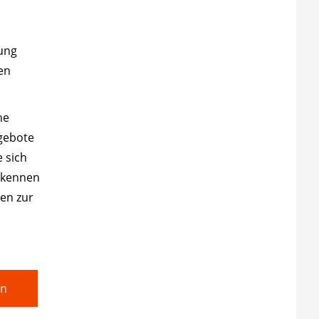
rung
ten
ne
gebote
 sich
g kennen
gen zur
en