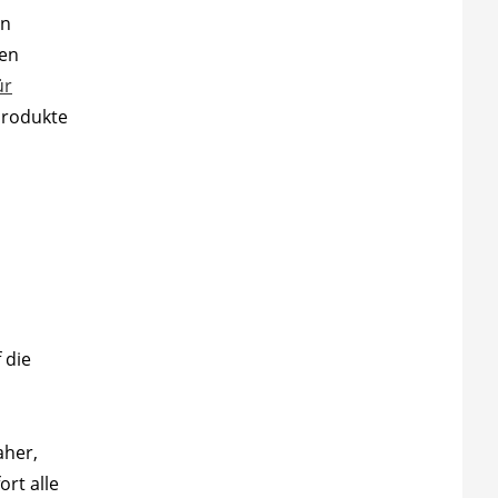
en
sen
ür
produkte
 die
aher,
rt alle