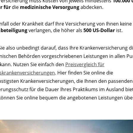
Versicherung muss Kosten von jeweils mindestens
100.000 
r für
die
medizinische Versorgung
abdecken.
nfall oder Krankheit darf Ihre Versicherung von Ihnen keine
nbeteiligung
verlangen, die höher als
500 US-Dollar
ist.
ie also unbedingt darauf, dass Ihre Krankenversicherung d
nischen Behörden vorgeschriebenen Leistungen in allen P
 kann. Nutzen Sie einfach den
Preisvergleich für
skrankenversicherungen
. Hier finden Sie online die
nstigsten Krankenversicherungen, die Ihnen den passenden
rungsschutz für die Dauer Ihres Praktikums im Ausland bie
önnen Sie online bequem die angebotenen Leistungen übe