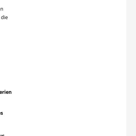
en
 die
erien
es