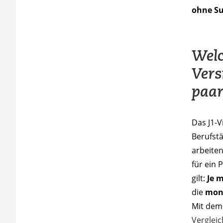
ohne S
Welc
Vers
paar
Das J1-V
Berufstä
arbeiten
für ein 
gilt:
Je 
die
mona
Mit dem 
Vergleic