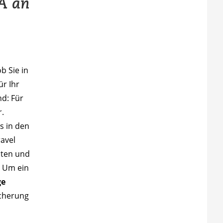
SA an
b Sie in
ür Ihr
nd: Für
r.
s in den
avel
lten und
: Um ein
ge
icherung