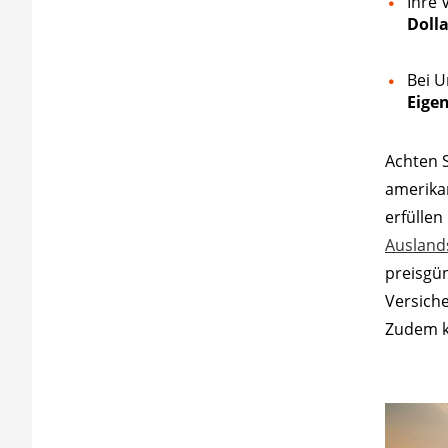
Ihre 
Dolla
Bei U
Eige
Achten S
amerika
erfüllen
Ausland
preisgü
Versiche
Zudem k