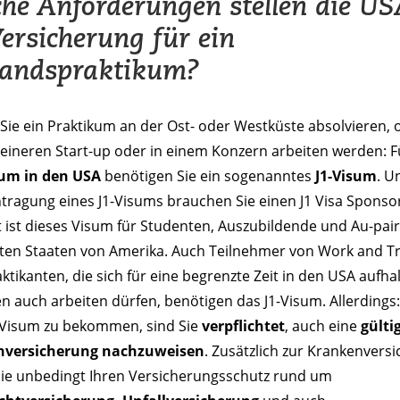
he Anforderungen stellen die U
Versicherung für ein
landspraktikum?
 Sie ein Praktikum an der Ost- oder Westküste absolvieren, o
eineren Start-up oder in einem Konzern arbeiten werden: F
um in den USA
benötigen Sie ein sogenanntes
J1-Visum
. U
tragung eines J1-Visums brauchen Sie einen J1 Visa Sponso
 ist dieses Visum für Studenten, Auszubildende und Au-pair
gten Staaten von Amerika. Auch Teilnehmer von Work and Tr
ktikanten, die sich für eine begrenzte Zeit in den USA aufha
n auch arbeiten dürfen, benötigen das J1-Visum. Allerdings
 Visum zu bekommen, sind Sie
verpflichtet
, auch eine
gülti
nversicherung nachzuweisen
. Zusätzlich zur Krankenvers
 Sie unbedingt Ihren Versicherungsschutz rund um