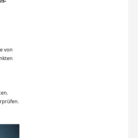
US-
ie von
unkten
ten.
rprüfen.