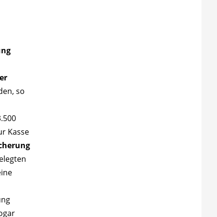
ung
er
den, so
3.500
ur Kasse
cherung
gelegten
eine
ung
ogar