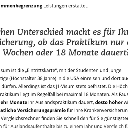
ummenbegrenzung
Leistungen erstattet.
hen Unterschied macht es für Ih
icherung, ob das Praktikum nur 
 Wochen oder 18 Monate dauert
isum ist die „Eintrittskarte“, mit der Studenten und junge
tige (Höchstalter 38 Jahre) in die USA einreisen und dort au
 dürfen. Allerdings ist das J1-Visum stets befristet. Die Höc
Praktikum liegt im Regelfall bei maximal 18 Monaten. Als Fau
mehr Monate
Ihr Auslandspraktikum dauert,
desto höher
wi
tliche Versicherungsprämie
für Ihre Krankenversicherun
Vergleichsrechner finden Sie schnell den für Sie günstigsten
h für Auslandsaufenthalte bis zu einem Jahr
und
Vergleich f