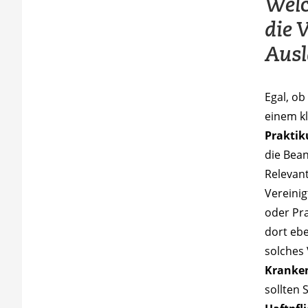
Welc
die 
Aus
Egal, ob
einem kl
Praktik
die Bean
Relevant
Vereini
oder Pra
dort ebe
solches
Kranke
sollten