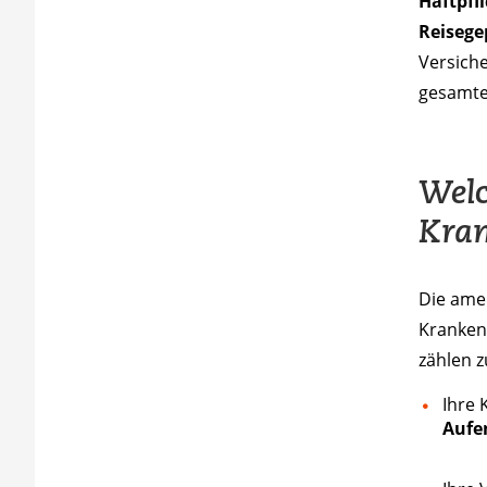
Haftpfl
Reisege
Versiche
gesamte 
Welc
Kran
Die ame
Kranken
zählen z
Ihre 
Aufe