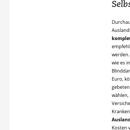
Selb
Durchaus
Ausland
komplet
empfehl
werden.
wie es i
Blindda
Euro, kö
gebeten 
wählen,
Versich
Kranken
Auslan
Kosten 