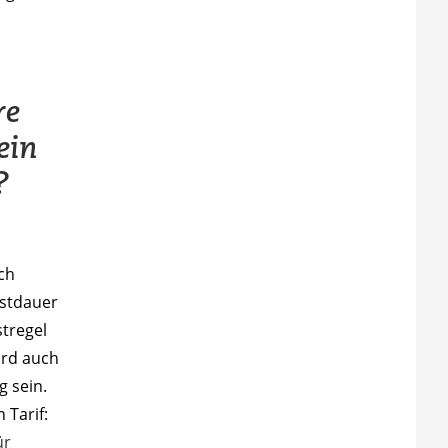
re
ein
?
ch
hstdauer
stregel
rd auch
g sein.
 Tarif:
ür