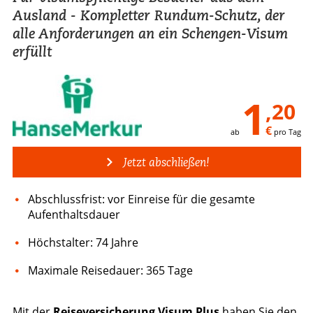
Ausland - Kompletter Rundum-Schutz, der
alle Anforderungen an ein Schengen-Visum
erfüllt
1
,20
€
ab
pro Tag
Jetzt abschließen!
Abschlussfrist: vor Einreise für die gesamte
Aufenthaltsdauer
Höchstalter: 74 Jahre
Maximale Reisedauer: 365 Tage
Mit der
Reiseversicherung Visum Plus
haben Sie den