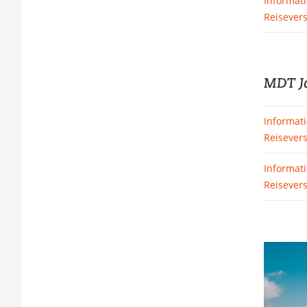
Informat
Reisever
MDT Ja
Informati
Reisever
Informat
Reisever