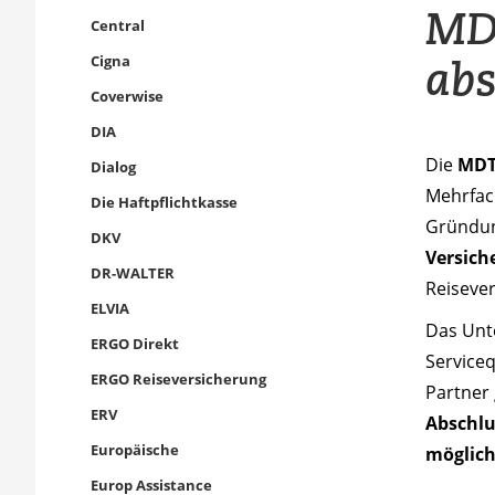
MDT
Central
abs
Cigna
Coverwise
DIA
Die
MDT
Dialog
Mehrfach
Die Haftpflichtkasse
Gründun
DKV
Versich
DR-WALTER
Reisever
ELVIA
Das Unt
ERGO Direkt
Serviceq
ERGO Reiseversicherung
Partner 
ERV
Abschlu
Europäische
möglic
Europ Assistance