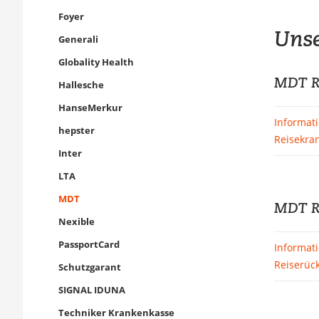
Foyer
Unse
Generali
Globality Health
MDT Re
Hallesche
HanseMerkur
Informat
hepster
Reisekra
Inter
LTA
MDT
MDT Re
Nexible
PassportCard
Informat
Reiserück
Schutzgarant
SIGNAL IDUNA
Techniker Krankenkasse