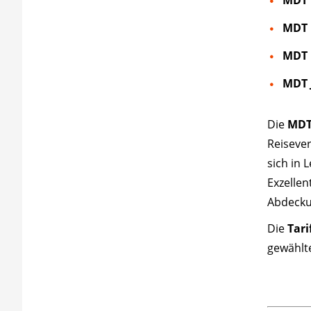
MDT 
MDT 
MDT 
Die
MDT
Reiseve
sich in 
Exzellen
Abdeckun
Die
Tar
gewählt