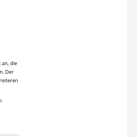
t
an, die
n. Der
reiteren
m