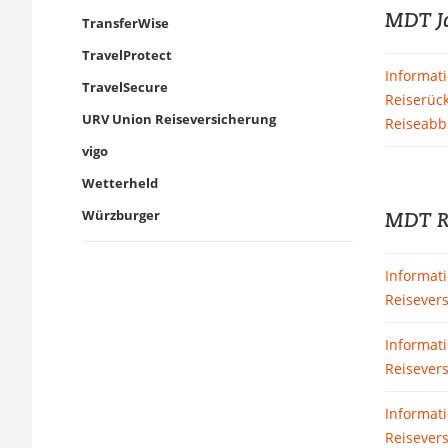
MDT Ja
TransferWise
TravelProtect
Informati
TravelSecure
Reiserück
URV Union Reiseversicherung
Reiseabb
vigo
Wetterheld
Würzburger
MDT Re
Informat
Reisevers
Informat
Reisevers
Informat
Reisevers