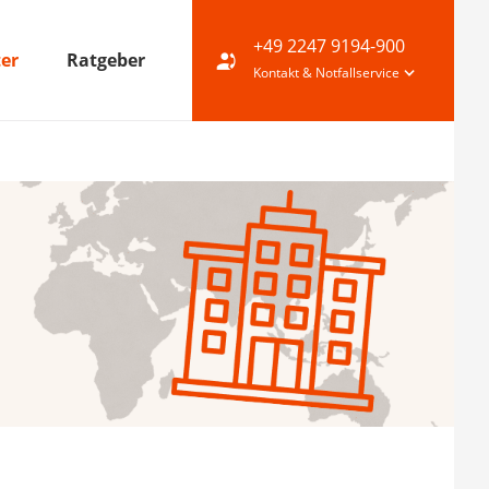
+49 2247 9194-900
ter
Ratgeber
Kontakt & Notfallservice