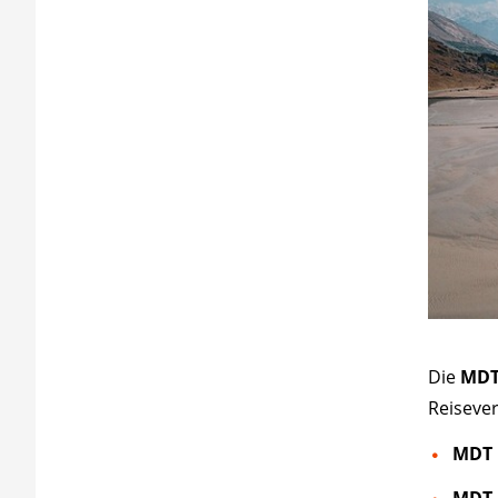
Die
MDT
Reiseve
MDT 
MDT 