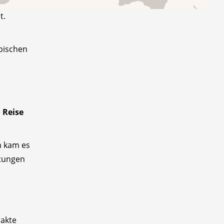
t.
abischen
e
Reise
m kam es
htungen
rakte