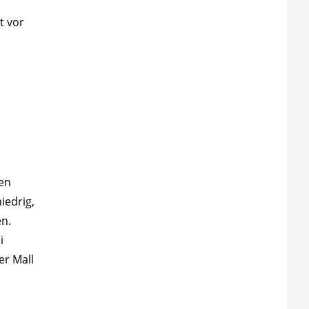
t vor
ten
niedrig,
en.
i
er Mall
,