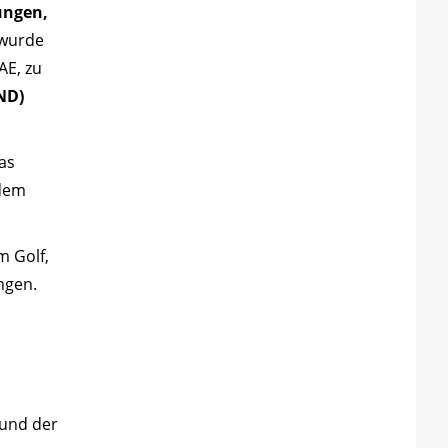
ungen,
 wurde
AE, zu
ND)
das
 dem
 Golf,
ngen.
rund der