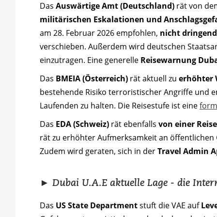
Das
Auswärtige Amt (Deutschland)
rät von d
militärischen Eskalationen und Anschlagsgef
am 28. Februar 2026 empfohlen,
nicht dringend
verschieben. Außerdem wird deutschen Staatsan
einzutragen. Eine generelle
Reisewarnung Dubai
Das
BMEIA (Österreich)
rät aktuell zu
erhöhter 
bestehende Risiko terroristischer Angriffe und 
Laufenden zu halten. Die Reisestufe ist eine
form
Das
EDA (Schweiz)
rät ebenfalls
von einer Reise
rät zu erhöhter Aufmerksamkeit an öffentlich
Zudem wird geraten, sich in der
Travel Admin 
► Dubai U.A.E
aktuelle Lage - die Inte
Das
US State Department
stuft die VAE auf
Leve