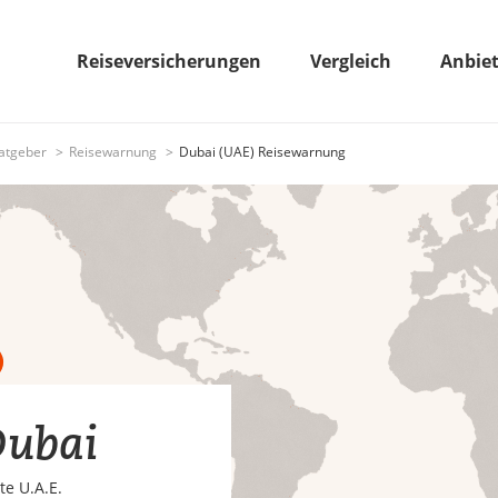
Reiseversicherungen
Vergleich
Anbie
atgeber
Reisewarnung
Dubai (UAE) Reisewarnung
Dubai
te U.A.E.