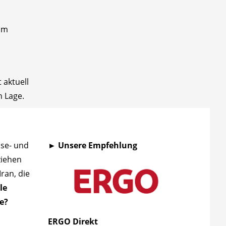
um
 aktuell
n Lage.
ise- und
► Unsere Empfehlung
ziehen
ran, die
le
e?
ERGO Direkt