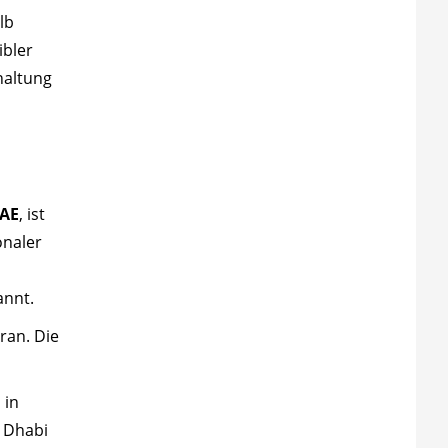
lb
ibler
haltung
VAE
, ist
onaler
annt.
ran. Die
 in
 Dhabi