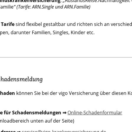
andskrankenversicherung
:
„
AuslandsReise.Nachhaltigkeit 
amilie
“
(Tarife: ARN.Single und ARN.Familie)
 Tarife
sind flexibel gestaltbar und richten sich an verschie
pen, darunter Familien, Singles, Kinder etc.
chadensmeldung
chaden
können Sie bei der vigo Versicherung über diesen K
e für Schadensmeldungen ⇒
Online-Schadenformular
loadbereich unten auf der Seite)
Adresse ⇒
service@vigo-krankenversicherung.de