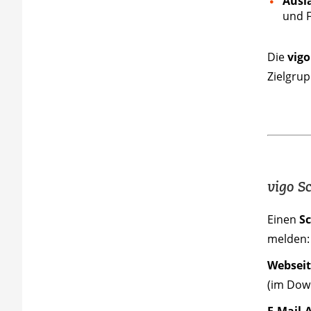
Ausl
und F
Die
vigo
Zielgrup
vigo S
Einen
S
melden:
Webseit
(im Down
E-Mail-