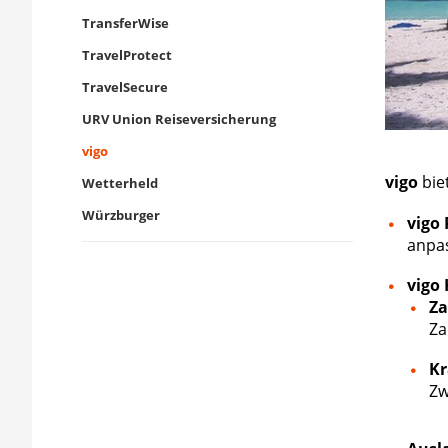
TransferWise
TravelProtect
TravelSecure
URV Union Reiseversicherung
vigo
vigo
bie
Wetterheld
Würzburger
vigo
anpas
vigo
Za
Za
Kr
Zw