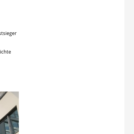
stsieger
ichte