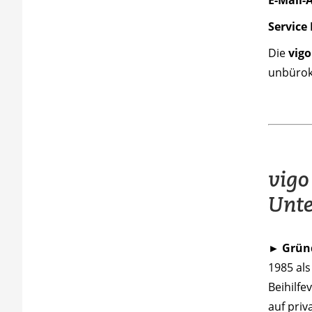
Service
Die
vig
unbürok
vigo
Unte
► Grün
1985 als
Beihilfe
auf priv