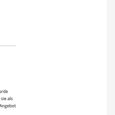
rde
sie als
r Angebot