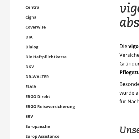
vig
Central
abs
Cigna
Coverwise
DIA
Die
vig
Dialog
Versiche
Die Haftpflichtkasse
Gründung
DKV
Pflegez
DR-WALTER
Besonde
ELVIA
wurde a
ERGO Direkt
für Nach
ERGO Reiseversicherung
ERV
Europäische
Unse
Europ Assistance