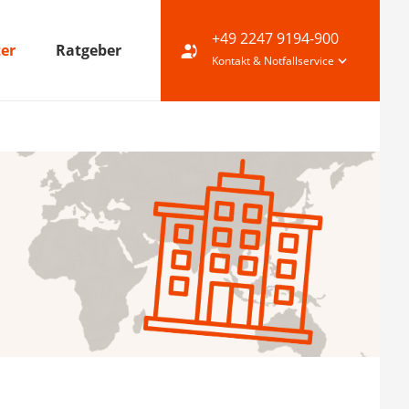
+49 2247 9194-900
ter
Ratgeber
Kontakt & Notfallservice