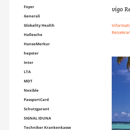
Foyer
vigo R
Generali
Informat
Globality Health
Reisekra
Hallesche
HanseMerkur
hepster
Inter
LTA
MDT
Nexible
PassportCard
Schutzgarant
SIGNAL IDUNA
Techniker Krankenkasse