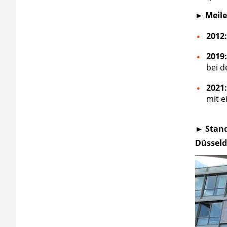
► Meile
2012:
2019:
bei d
2021:
mit e
► Stan
Düsseld