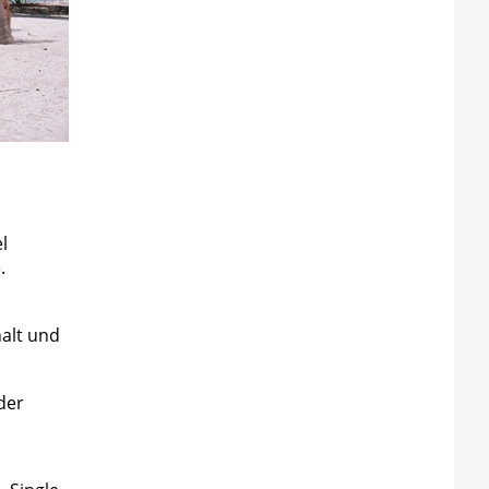
l
.
alt und
der