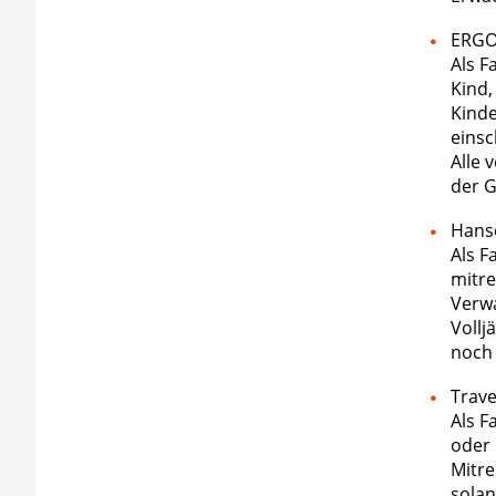
ERGO
Als F
Kind,
Kinde
einsc
Alle 
der G
Hans
Als F
mitre
Verwa
Vollj
noch 
Trave
Als F
oder 
Mitre
solan