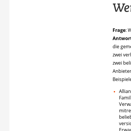
Wer
Frage
: 
Antwor
die geme
zwei ve
zwei bel
Anbieter
Beispiel
Allia
Famil
Verw
mitre
belie
versi
Erwa