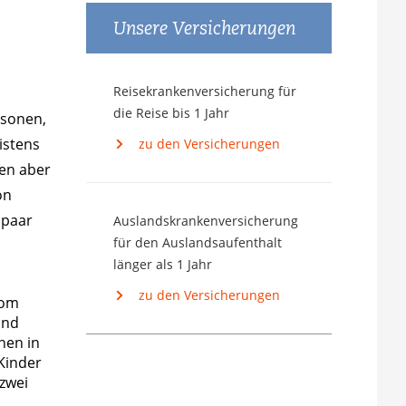
Unsere Versicherungen
Reisekrankenversicherung für
die Reise bis 1 Jahr
rsonen,
istens
zu den Versicherungen
nen aber
on
 paar
Auslandskrankenversicherung
für den Auslandsaufenthalt
länger als 1 Jahr
zu den Versicherungen
vom
und
nen in
Kinder
zwei