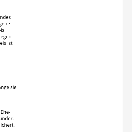
endes
igene
is
iegen.
is ist
ange sie
 Ehe-
inder.
ichert,