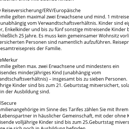
 Reiseversicherung/ERV/Europäische
amilie gelten maximal zwei Erwachsene und mind. 1 mitreis
 unabhängig vom Verwandtschaftsverhältnis. Kinder sind e
r, Enkelkinder und bis zu fünf sonstige mitreisende Kinder b
hließlich 25 Jahre. Es muss kein gemeinsamer Wohnsitz vorl
versicherten Personen sind namentlich aufzuführen. Reisepre
esamtreisepreis der Familie.
eMerkur
amilie gelten max. zwei Erwachsene und mindestens ein
isendes minderjähriges Kind (unabhängig vom
ndtschaftsverhältnis) – insgesamt bis zu sieben Personen.
ährige Kinder sind bis zum 21. Geburtstag mitversichert, sol
in der Ausbildung sind.
lSecure
amilienangehörige im Sinne des Tarifes zählen Sie mit Ihrem
Lebenspartner in häuslicher Gemeinschaft, mit oder ohne K
isende volljährige Kinder sind bis zum 25.Geburtstag mivers
ge sie sich noch in Ausbildung befinden.