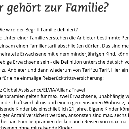
 gehört zur Familie?
Wie wird der Begriff Familie definiert?
t
: Unter einer Familie verstehen die Anbieter bestimmte Pe
insam einen Familientarif abschließen dürfen. Das sind me
rheiratete Erwachsene mit einem minderjährigen Kind, kön
iebige Erwachsene sein - die Definition unterscheidet sich v
 zu Anbieter und dann wiederum von Tarif zu Tarif. Hier ein
e für eine einmalige Reiserücktrittsversicherung:
nz Global Assistance/ELVIA/Allianz Travel
ienprämien gelten für max. zwei Erwachsene, unabhängig 
andtschaftsverhältnis und einem gemeinsamen Wohnsitz, 
isende Kinder bis einschließlich 21 Jahre. Eigene Kinder kön
biger Anzahl versichert werden, ansonsten sind max. sechs 
cherbar. Familienprämien decken auch Reisen von maximal 
chsenen ohne mitreisende Kinder.