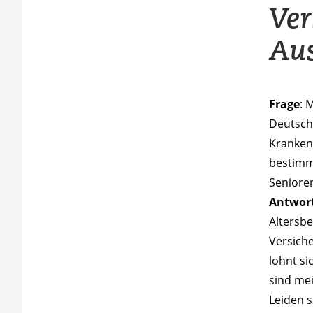
Ver
Aus
Frage
: 
Deutschl
Kranken
bestimm
Seniore
Antwor
Altersbe
Versiche
lohnt si
sind mei
Leiden s