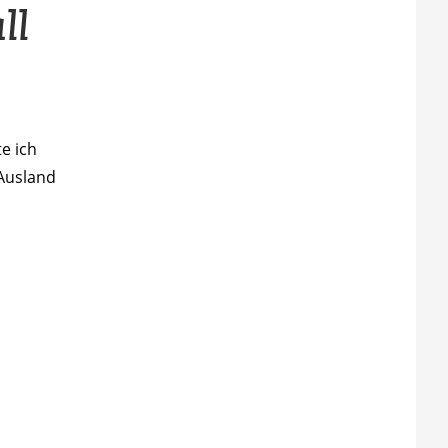
ll
e ich
 Ausland