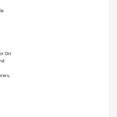
le
or Ort
und
erers,