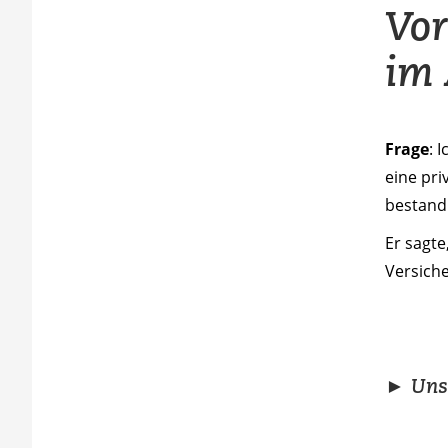
Vor
im 
Frage
: 
eine pri
bestand 
Er sagt
Versich
► Unse