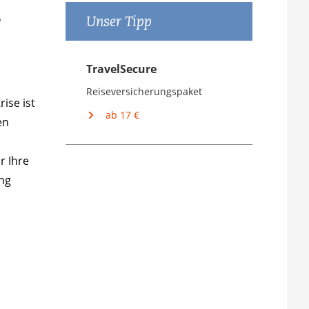
-
Unser Tipp
TravelSecure
Reiseversicherungspaket
ise ist
ab 17 €
en
r Ihre
ng