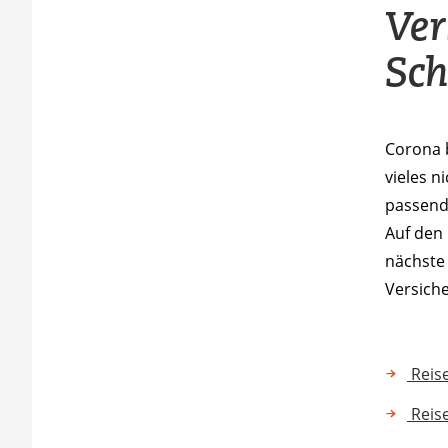
Ver
Sch
Corona b
vieles n
passend
Auf den 
nächste
Versich
Reis
Reise