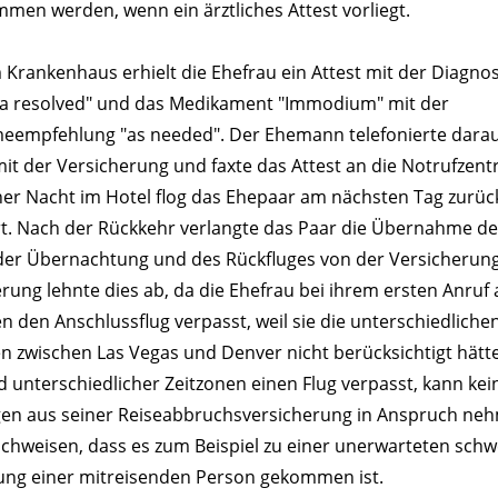
en werden, wenn ein ärztliches Attest vorliegt.
 Krankenhaus erhielt die Ehefrau ein Attest mit der Diagno
ea resolved" und das Medikament "Immodium" mit der
eempfehlung "as needed". Der Ehemann telefonierte darau
it der Versicherung und faxte das Attest an die Notrufzent
ner Nacht im Hotel flog das Ehepaar am nächsten Tag zurüc
rt. Nach der Rückkehr verlangte das Paar die Übernahme de
der Übernachtung und des Rückfluges von der Versicherung
rung lehnte dies ab, da die Ehefrau bei ihrem ersten Anruf
en den Anschlussflug verpasst, weil sie die unterschiedliche
n zwischen Las Vegas und Denver nicht berücksichtigt hät
 unterschiedlicher Zeitzonen einen Flug verpasst, kann kei
gen aus seiner Reiseabbruchsversicherung in Anspruch neh
chweisen, dass es zum Beispiel zu einer unerwarteten sch
ung einer mitreisenden Person gekommen ist.