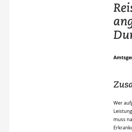
Rei
ang
Dur
Amtsgeri
Zus
Wer aufg
Leistun
muss na
Erkrank