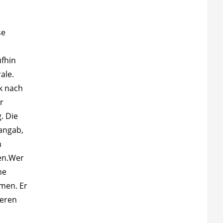
se
fhin
rale.
k nach
r
. Die
 angab,
n
ten.Wer
ne
men. Er
weren