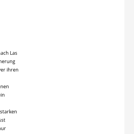
nach Las
cherung
ver ihren
inen
in
 starken
sst
nur