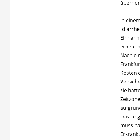
übernomm
In einem
"diarrh
Einnahm
erneut m
Nach ei
Frankfu
Kosten 
Versiche
sie hätt
Zeitzone
aufgrund
Leistun
muss na
Erkrank