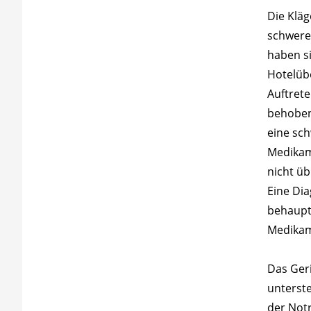
Die Kläg
schwere
haben si
Hotelüb
Auftret
behoben
eine sc
Medikam
nicht üb
Eine Di
behaupte
Medikam
Das Ger
unterste
der Not