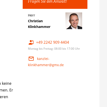
Fragen Sie den Anwalt!
Herr
Christian
Klinkhammer
+49 2242 909 4404
Montag bis Freitag: 08:00 bis 17:00 Uhr
kanzlei-
klinkhammer@gmx.de
n keine
men. Er
weren