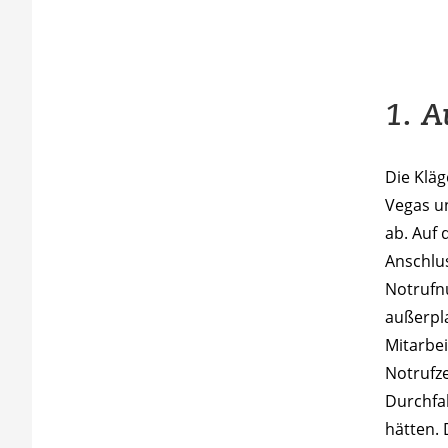
1. A
Die Kläg
Vegas u
ab. Auf 
Anschlus
Notrufn
außerpl
Mitarbei
Notrufze
Durchfal
hätten. 