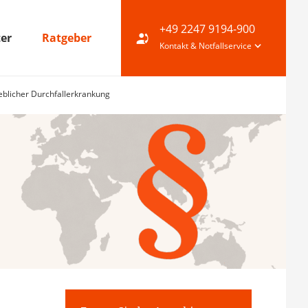
+49 2247 9194-900
ter
Ratgeber
Kontakt & Notfallservice
blicher Durchfallerkrankung