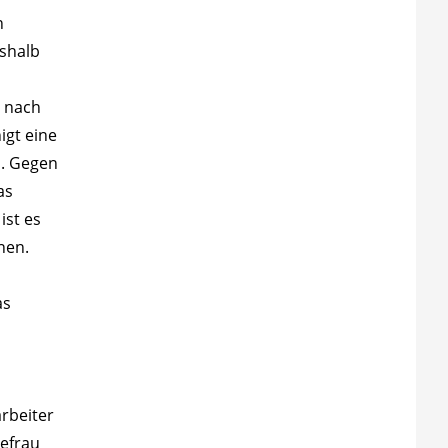
n
shalb
n nach
igt eine
u. Gegen
as
st es
nen.
as
arbeiter
hefrau