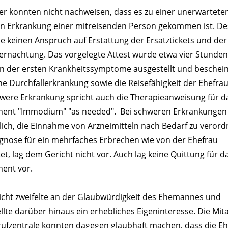
er konnten nicht nachweisen, dass es zu einer unerwartete
n Erkrankung einer mitreisenden Person gekommen ist. De
e keinen Anspruch auf Erstattung der Ersatztickets und der
ernachtung. Das vorgelegte Attest wurde etwa vier Stunde
en der ersten Krankheitssymptome ausgestellt und beschein
e Durchfallerkrankung sowie die Reisefähigkeit der Ehefra
hwere Erkrankung spricht auch die Therapieanweisung für d
ent "Immodium" "as needed". Bei schweren Erkrankungen i
lich, die Einnahme von Arzneimitteln nach Bedarf zu verord
agnose für ein mehrfaches Erbrechen wie von der Ehefrau
t, lag dem Gericht nicht vor. Auch lag keine Quittung für d
ent vor.
icht zweifelte an der Glaubwürdigkeit des Ehemannes und
llte darüber hinaus ein erhebliches Eigeninteresse. Die Mit
rufzentrale konnten dagegen glaubhaft machen, dass die E