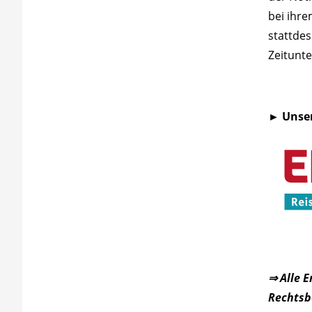
bei ihr
stattdes
Zeitunte
► Unse
⇒ Alle 
Rechtsbe