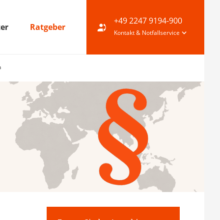
+49 2247 9194-900
ter
Ratgeber
Kontakt & Notfallservice
n