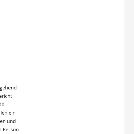
itgehend
ericht
ab.
len ein
sen und
en Person