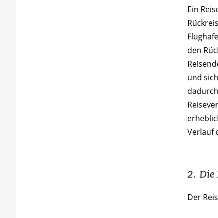
Ein Reis
Rückrei
Flughafe
den Rüc
Reisende
und sich
dadurch 
Reiseve
erhebli
Verlauf 
2. Die
Der Reis