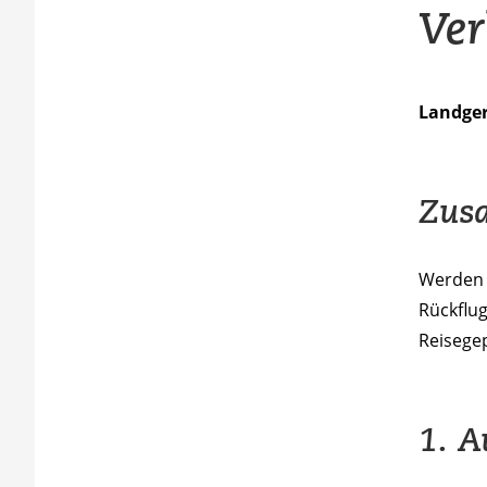
Ver
Landgeri
Zus
Werden 
Rückflug
Reisege
1. A