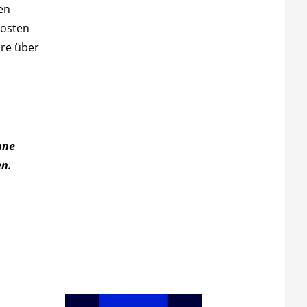
en
kosten
äre über
hne
en.