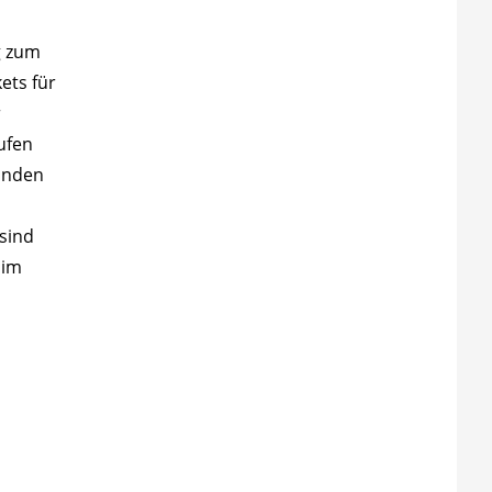
g zum
ets für
r
ufen
tanden
sind
 im