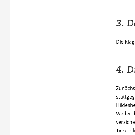
3. D
Die Kla
4. D
Zunächst
stattgeg
Hildeshe
Weder de
versiche
Tickets 