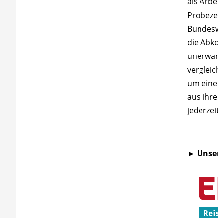
als Arbe
Probezei
Bundesw
die Abk
unerwar
vergleic
um eine 
aus ihre
jederze
► Unse