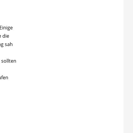
Einige
 die
ng sah
 sollten
ufen