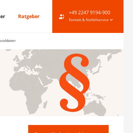
+49 2247 9194-900
ter
Ratgeber
Kontakt & Notfallservice
fssoldaten