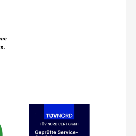
hne
en.