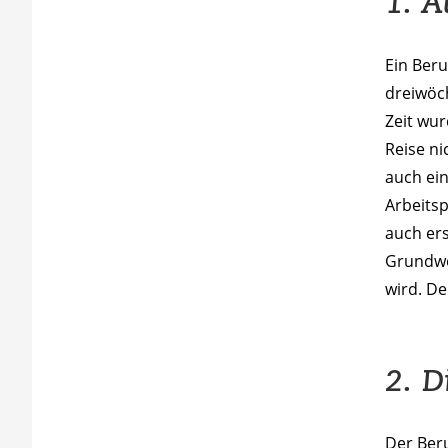
1. A
Ein Beru
dreiwöch
Zeit wu
Reise ni
auch ei
Arbeitsp
auch er
Grundwe
wird. De
2. D
Der Beru