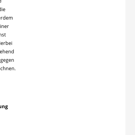
e
die
ßerdem
iner
nst
ierbei
gehend
dagegen
echnen.
rung