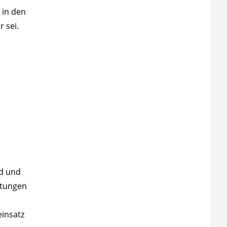
 in den
 sei.
rd und
stungen
insatz