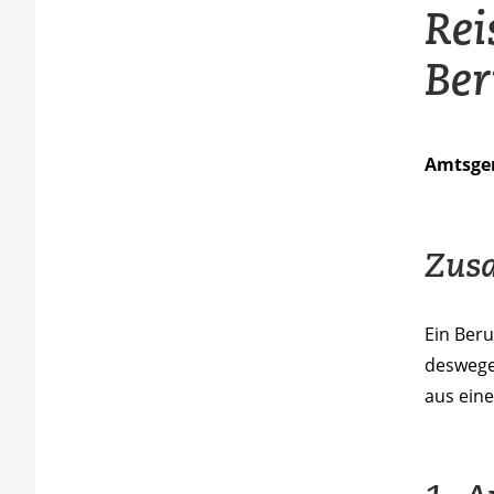
Rei
Ber
Amtsger
Zus
Ein Ber
deswege
aus eine