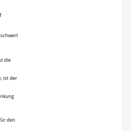
f
beschwert
t die
, ist der
ankung
für den