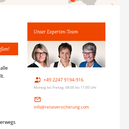
Unser Experten-Team
eßen!
 alle
lt.
+49 2247 9194-916
Montag bis Freitag: 08:00 bis 17:00 Uhr
info@reiseversicherung.com
terwegs