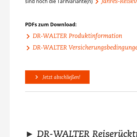
Jahres-Reise
sind noch die Tarifvariante(n)
PDFs zum Download:
DR-WALTER Produktinformation
DR-WALTER Versicherungsbedingung
Jetzt abschließen!
► DR-WALTER Reiserücktri