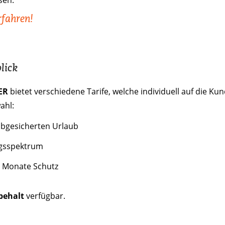
sen.
rfahren!
lick
ER
bietet verschiedene Tarife, welche individuell auf die Ku
ahl:
 abgesicherten Urlaub
ngsspektrum
24 Monate Schutz
behalt
verfügbar.