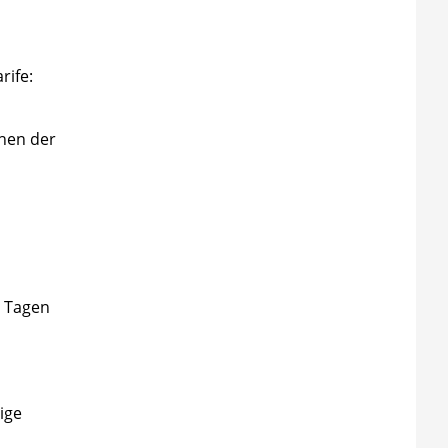
rife:
chen der
6 Tagen
ige