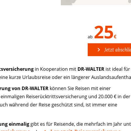
25
€
ab
Jetzt abschli
tsversicherung
in Kooperation mit
DR-WALTER
ist ideal für
 eine kurze Urlaubsreise oder ein längerer Auslandsaufentha
erung von DR-WALTER
können Sie Reisen mit einer
inmaligen Reiserücktrittsversicherung und 20.000 € in der
auch während der Reise geschützt sind, ist immer eine
rung einmalig
gibt es für Reisende, die mehrfach im Jahr un