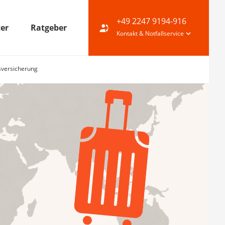
+49 2247 9194-916
ter
Ratgeber
Kontakt & Notfallservice
sversicherung