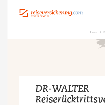
Home
R
DR-WALTER
Reiserücktritts