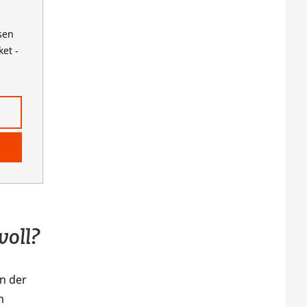
sen
ket -
voll?
in der
m