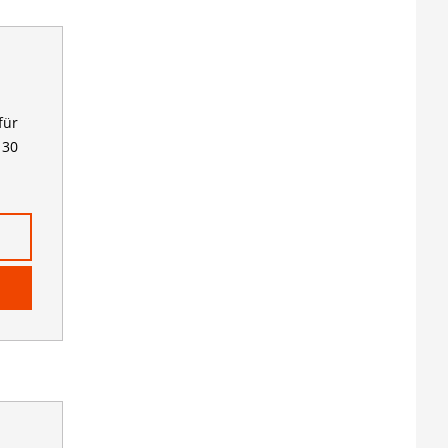
für
 30