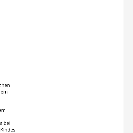
schen
ndem
nem
s bei
 Kindes,