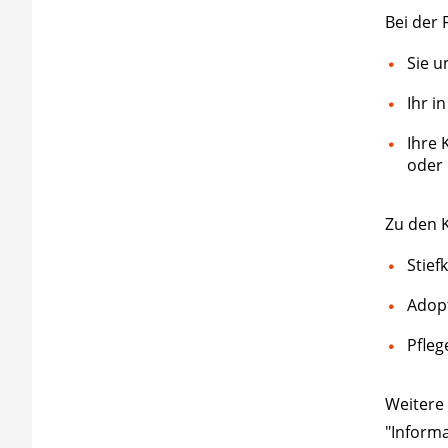
Bei der 
Sie u
Ihr i
Ihre 
oder 
Zu den 
Stief
Adop
Pfleg
Weitere 
"Informa