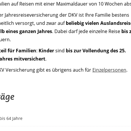
ilien auf Reisen mit einer Maximaldauer von 10 Wochen abs
er Jahresreiseversicherung der DKV ist Ihre Familie bestens
itlich versorgt, und zwar auf
beliebig vielen Auslandsrei
lb eines ganzen Jahres
. Dabei darf jede einzelne Reise
bis 
uern.
eil für Familien
:
Kinder
sind
bis zur Vollendung des 25.
ahres mitversichert
.
KV Versicherung gibt es übrigens auch für
Einzelpersonen
.
räge
bis 64 Jahre