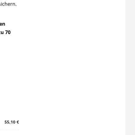
ichern.
sen
zu 70
55,10 €