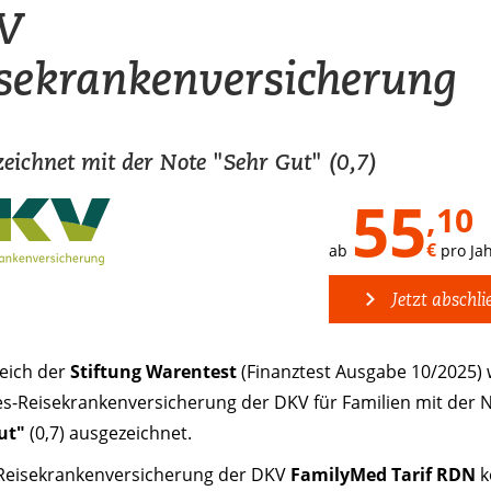
V
sekrankenversicherung
eichnet mit der Note "Sehr Gut" (0,7)
55
,10
€
ab
pro Ja
Jetzt abschli
leich der
Stiftung Warentest
(Finanztest Ausgabe 10/2025)
es-Reisekrankenversicherung der DKV für Familien mit der 
ut"
(0,7) ausgezeichnet.
 Reisekrankenversicherung der DKV
FamilyMed Tarif RDN
k