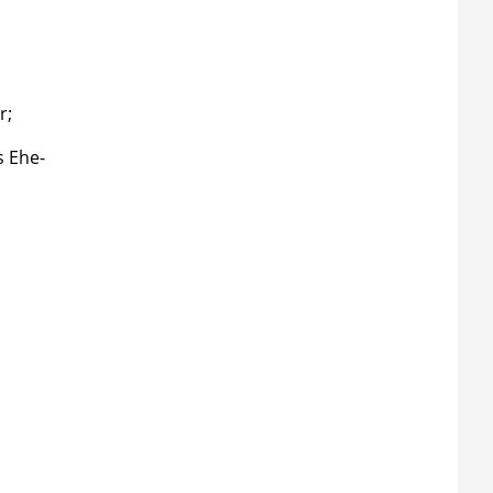
r;
s Ehe-