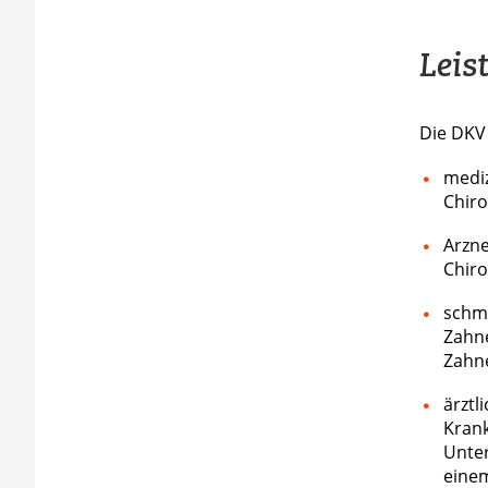
Leis
Die DKV 
mediz
Chiro
Arzne
Chiro
schme
Zahne
Zahne
ärztl
Krank
Unter
einem