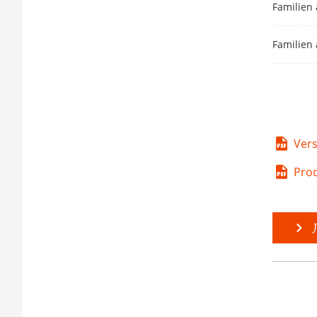
Familien 
Familien 
Ver
Prod
J