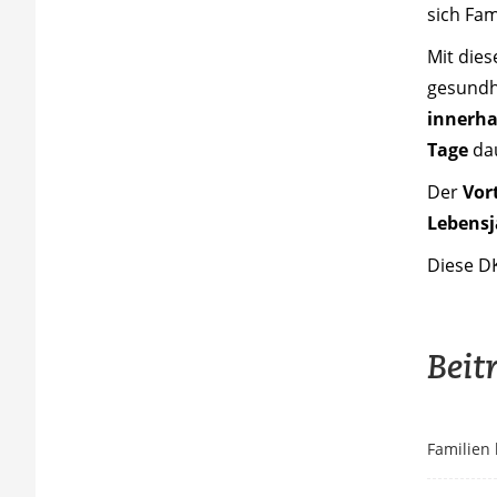
sich Fam
Mit dies
gesundhe
innerha
Tage
da
Der
Vort
Lebensj
Diese D
Beit
Familien 