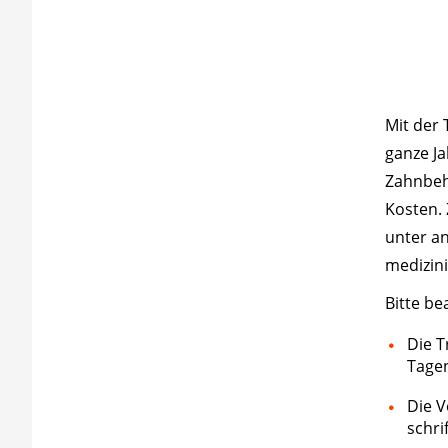
Mit der 
ganze J
Zahnbeh
Kosten. 
unter a
medizini
Bitte be
Die T
Tage
Die V
schri