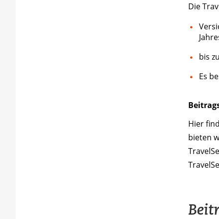
Die Trav
Versi
Jahre
bis z
Es be
Beitrag
Hier fin
bieten 
TravelS
TravelSe
Beit