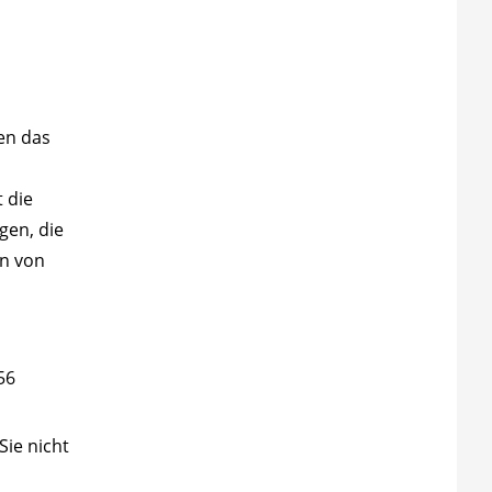
ten das
 die
gen, die
on von
56
Sie nicht