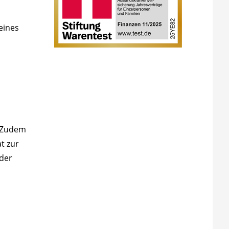
eines
. Zudem
t zur
der