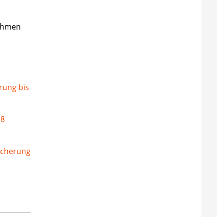
nehmen
rung bis
 8
icherung