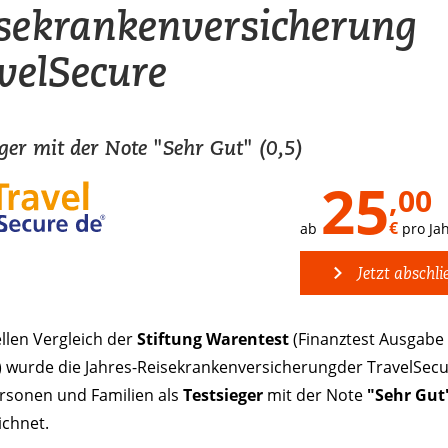
sekrankenversicherung
velSecure
eger mit der Note "Sehr Gut" (0,5)
25
,00
€
ab
pro Ja
Jetzt abschli
llen Vergleich der
Stiftung Warentest
(Finanztest Ausgabe
) wurde die Jahres-Reisekrankenversicherung
der TravelSecu
ersonen und Familien als
Testsieger
mit der Note
"Sehr Gut
ichnet.