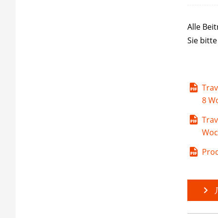
Alle Bei
Sie bit
Trav
8 W
Trav
Woc
Prod
J