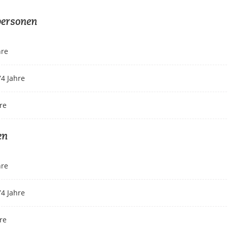
personen
hre
74 Jahre
re
en
hre
74 Jahre
re