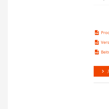
Pro
Ver
Beit
J