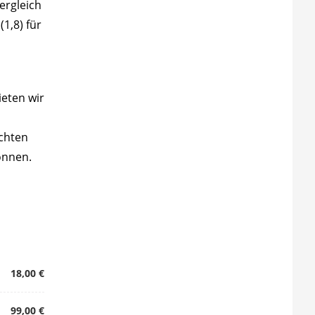
ergleich
1,8) für
ieten wir
chten
önnen.
18,00 €
99,00 €