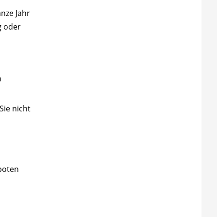
anze Jahr
g oder
n
Sie nicht
boten