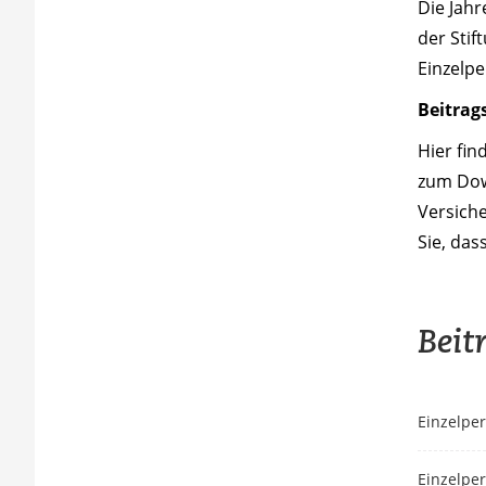
Die Jahr
der Stif
Einzelp
Beitrag
Hier fin
zum Dow
Versich
Sie, das
Beit
Einzelper
Einzelpe