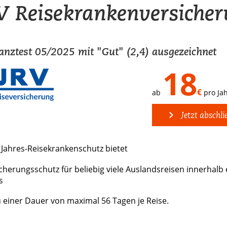
 Reisekrankenversiche
anztest 05/2025 mit "Gut" (2,4) ausgezeichnet
18
€
ab
pro Ja
Jetzt abschli
Jahres-Reise­krankenschutz bietet
cherungsschutz für beliebig viele Auslandsreisen innerhalb 
s
u einer Dauer von maximal 56 Tagen je Reise.