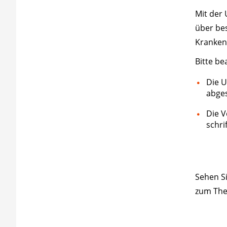
Mit der 
über be
Kranken
Bitte be
Die U
abge
Die V
schri
Sehen S
zum Th