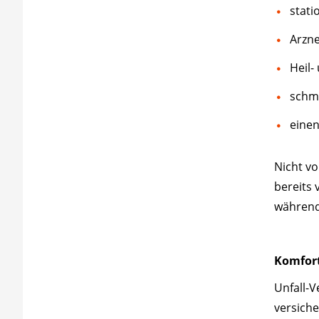
stat
Arzne
Heil-
schm
einen
Nicht v
bereits 
während
Komfor
Unfall-V
versich