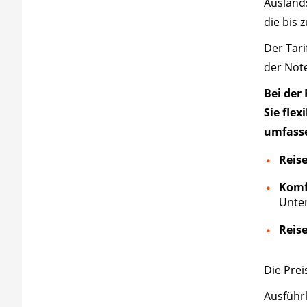
Auslands
die bis 
Der Tari
der Not
Bei der
Sie fle
umfasse
Reis
Komf
Unte
Reis
Die Prei
Ausführ