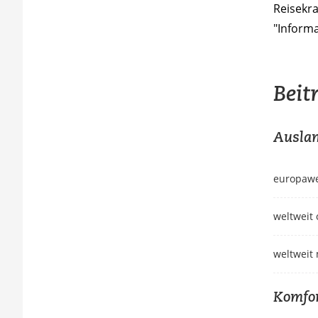
Reisekr
"Informa
Beit
Auslan
europawei
weltweit 
weltweit 
Komfor