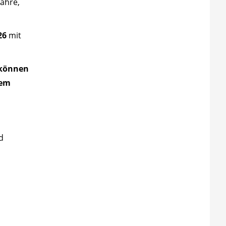
Jahre,
26
mit
 können
nem
d