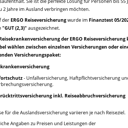
aufenthalt. Sie ist die perfekte Lösung für Personen bis 55 
zu 2 Jahre im Ausland verbringen möchten.
f der
ERGO Reiseversicherung
wurde im
Finanztest 05/20
e
"GUT (2,3)"
ausgezeichnet.
 Reisekrankenversicherung der ERGO Reiseversicherung
xibel wählen zwischen einzelnen Versicherungen oder ei
nden Versicherungspaket:
ekrankenversicherung
ortschutz
- Unfallversicherung, Haftpflichtversicherung un
rbrechungsversicherung.
erücktrittsversicherung inkl. Reiseabbruchversicherung
se für die Auslandsversicherung variieren je nach Reiseziel.
liche Angaben zu Preisen und Leistungen der