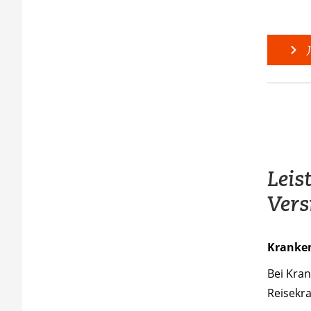
J
Leis
Vers
Kranke
Bei Kran
Reisekra