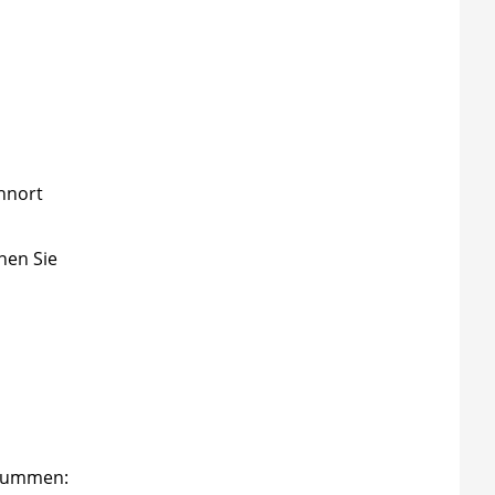
hnort
nen Sie
n
ssummen: