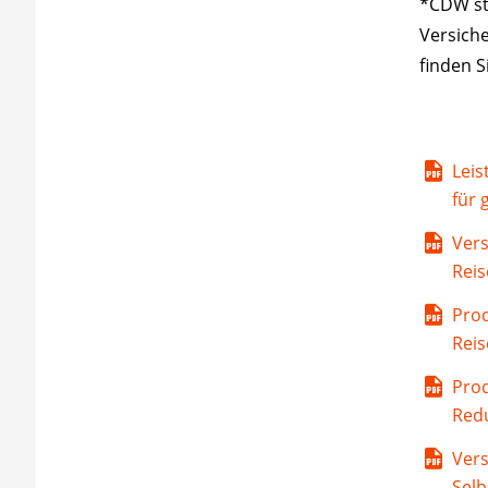
*CDW ste
Versiche
finden S
Leis
für
Ver
Reis
Pro
Reis
Prod
Redu
Ver
Sel