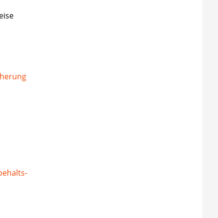
eise
cherung
ehalts-