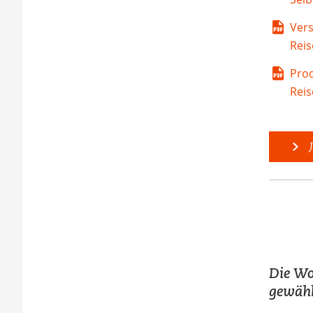
Ver
Reis
Pro
Reis
J
Die Wo
gewähl