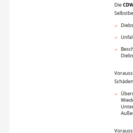
Die
CDW
Selbstbe
Diebs
Unfal
Besch
Diebs
Vorausse
Schäden
Übern
Wiede
Unter
Außen
Vorausse