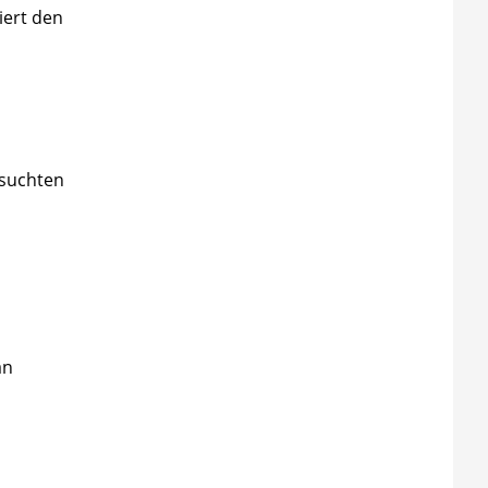
iert den
rsuchten
an