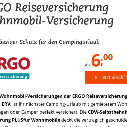
O Reiseversicherung
hnmobil-Versicherung
ässiger Schutz für den Campingurlaub
6
,00
€
ab
Jetzt abschli
Wohnmobil-Versicherungen der ERGO Reiseversicherung
 ERV
, ist Ihr nächster Camping-Urlaub mit gemietetem Wo
en oder Camper perfekt versichert. Die
CDW-Selbstbehalt
erung PLUS
für Wohnmobile
deckt die vertraglich geschuld