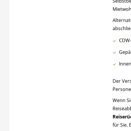
Selbstb
Mietwoh
Alterna
abschli
CDW-
Gepäc
Innen
Der Vers
Persone
Wenn Sie
Reiseab
Reiserü
für Sie.