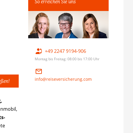
So erreichen Sie uns
+49 2247 9194-906
Montag bis Freitag: 08:00 bis 17:00 Uhr
info@reiseversicherung.com
eßen!
,
hnmobil,
s-
ete