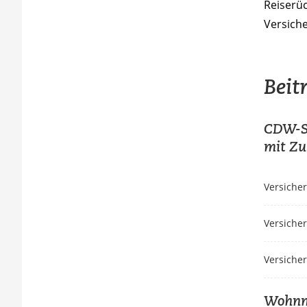
Reiserü
Versich
Beit
CDW-Se
mit Zu
Versiche
Versiche
Versiche
Wohnmo