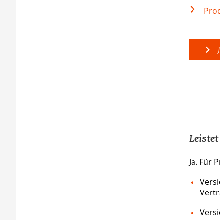
Prod
J
Leiste
Ja. Für P
Versi
Vertr
Versi