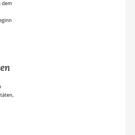
en dem
r
beginn
ten
n
täten,