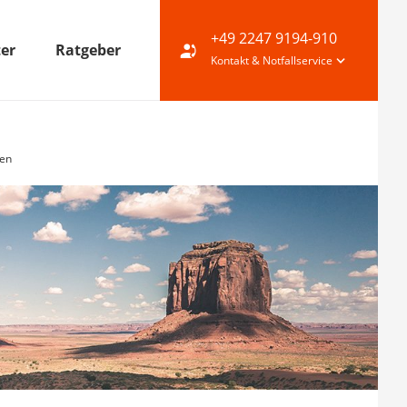
+49 2247 9194-910
ter
Ratgeber
Kontakt & Notfallservice
ten