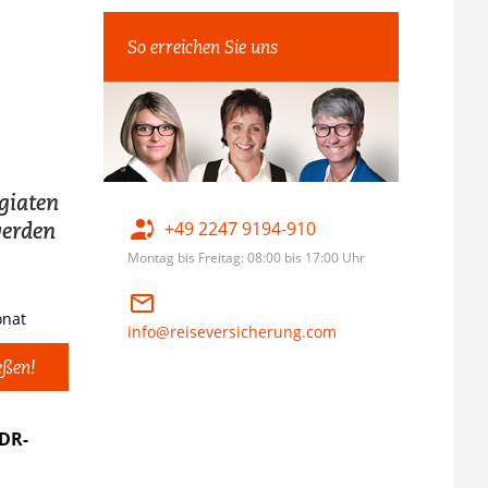
So erreichen Sie uns
giaten
werden
+49 2247 9194-910
Montag bis Freitag: 08:00 bis 17:00 Uhr
nat
info@reiseversicherung.com
eßen!
 DR-