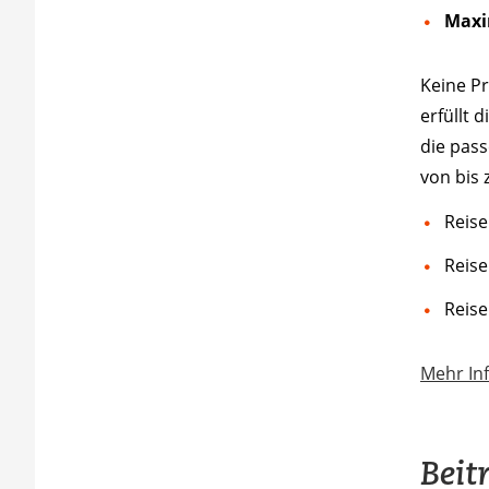
Maxi
Keine P
erfüllt 
die pass
von bis 
Reis
Reise
Reise
Mehr In
Beit