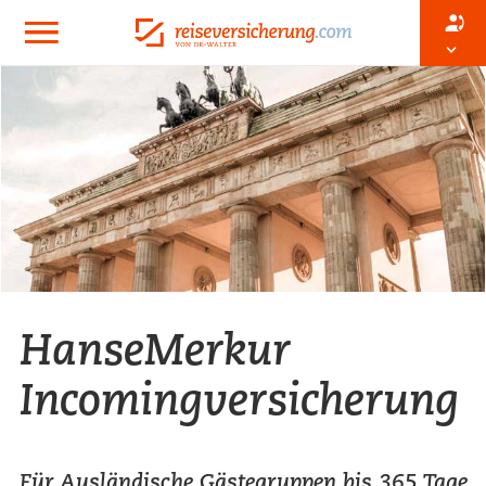
HanseMerkur
Incomingversicherung
Für Ausländische Gästegruppen bis 365 Tage