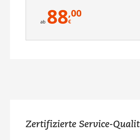
88
,00
€
ab
Zertifizierte Service-Quali