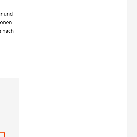
r
und
ionen
e nach